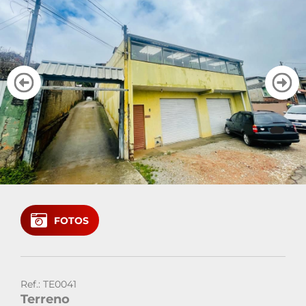
Cadastre seu imóvel
Área do Cliente
Vendas: (41)
Locação: (41)
FOTOS
Ref.: TE0041
Terreno