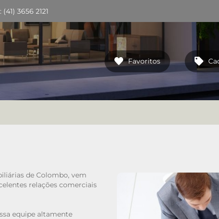
(41) 3656 2121
Favoritos
Ca
iliárias de Colombo, vem
elentes relações comerciais
ssa equipe altamente