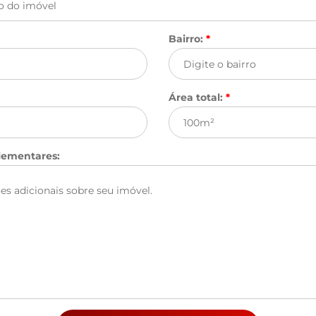
Bairro:
*
Área total:
*
lementares: