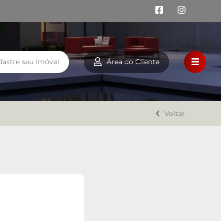
dastre seu imóvel
Área do Cliente
HOME
VENDA
Voltar
LOCAÇÃO
FINANCIAMENTO
A LAZAROTTO IMÓVEIS
TRABALHE CONOSCO