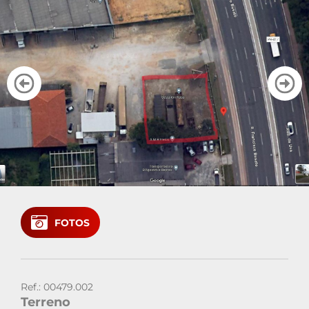
Cadastre seu imóvel
Área do Cliente
Vendas: (41)
Locação: (41)
FOTOS
Ref.: 00479.002
Terreno