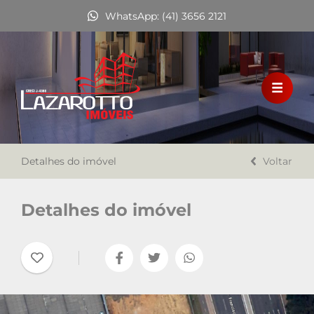
WhatsApp: (41) 3656 2121
HOME
VENDA
LOCAÇÃO
Detalhes do imóvel
FINANCIAMENTO
Voltar
A LAZAROTTO IMÓVEIS
Detalhes do imóvel
TRABALHE CONOSCO
CONTATO
Favoritos