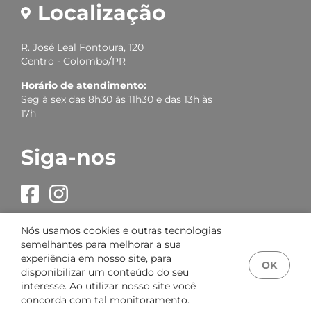
Localização
R. José Leal Fontoura, 120
Centro - Colombo/PR
Horário de atendimento:
Seg à sex das 8h30 às 11h30 e das 13h às
17h
Siga-nos
Nós usamos cookies e outras tecnologias
semelhantes para melhorar a sua
experiência em nosso site, para
OK
Lazarotto Imóveis © 2026. Creci J 4368. Todos os direitos
disponibilizar um conteúdo do seu
reservados.
interesse. Ao utilizar nosso site você
concorda com tal monitoramento.
Sistema
CasaSoft
- Feito pela
Paper