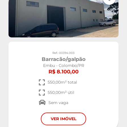
Ref.: 00394.003
Barracão/galpão
Embu - Colombo/PR
R$ 8.100,00
550,00m² total
550,00m² útil
Sem vaga
VER IMÓVEL