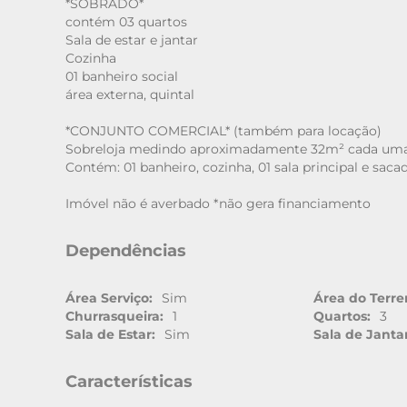
*SOBRADO*
contém 03 quartos
Sala de estar e jantar
Cozinha
01 banheiro social
área externa, quintal
*CONJUNTO COMERCIAL* (também para locação)
Sobreloja medindo aproximadamente 32m² cada um
Contém: 01 banheiro, cozinha, 01 sala principal e saca
Imóvel não é averbado *não gera financiamento
Dependências
Área Serviço:
Sim
Área do Terre
Churrasqueira:
1
Quartos:
3
Sala de Estar:
Sim
Sala de Jantar
Características