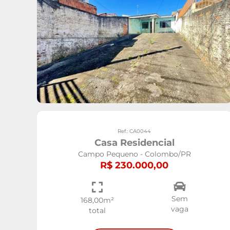
Ref.: CA0044
Casa Residencial
Campo Pequeno - Colombo/PR
R$ 230.000,00
Sem
168,00m²
vaga
total