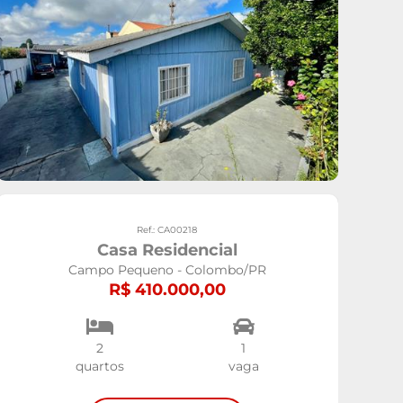
Ref.: CA00218
Casa Residencial
Campo Pequeno - Colombo/PR
R$ 410.000,00
2
1
quartos
vaga