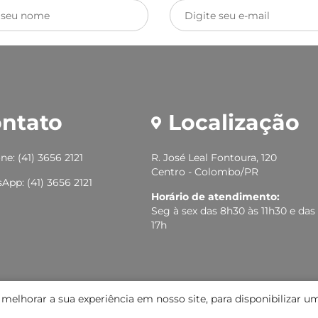
ntato
Localização
ne: (41) 3656 2121
R. José Leal Fontoura, 120
Centro - Colombo/PR
App: (41) 3656 2121
Horário de atendimento:
Seg à sex das 8h30 às 11h30 e das 
17h
elhorar a sua experiência em nosso site, para disponibilizar um
rvados.
Sistema
CasaSoft
- Feito pela
Paper