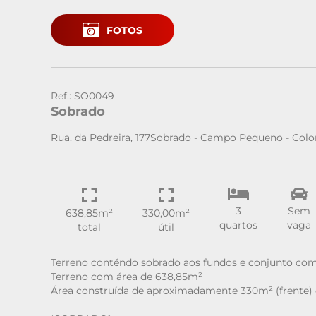
FOTOS
Ref.: SO0049
Sobrado
Rua. da Pedreira, 177Sobrado - Campo Pequeno - Co
3
Sem
638,85m²
330,00m²
quartos
vaga
total
útil
Terreno conténdo sobrado aos fundos e conjunto come
Terreno com área de 638,85m²
Área construída de aproximadamente 330m² (frente) 