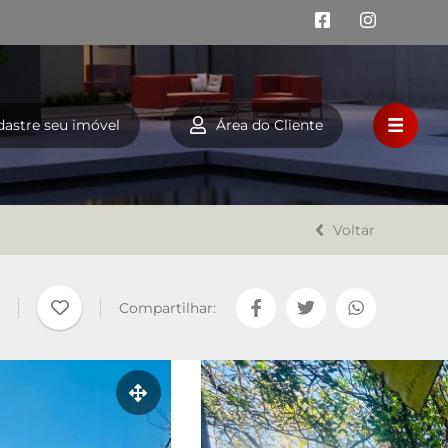
dastre seu imóvel
Área do Cliente
HOME
VENDA
Voltar
LOCAÇÃO
Compartilhar:
FINANCIAMENTO
A LAZAROTTO IMÓVEIS
TRABALHE CONOSCO