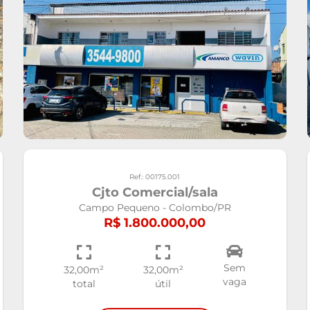
Ref.: 00175.001
Cjto Comercial/sala
Campo Pequeno - Colombo/PR
R$ 1.800.000,00
Sem
32,00m²
32,00m²
vaga
total
útil