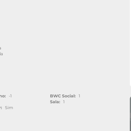
a
da
no:
-1
BWC Social:
1
Sala:
1
:
Sim