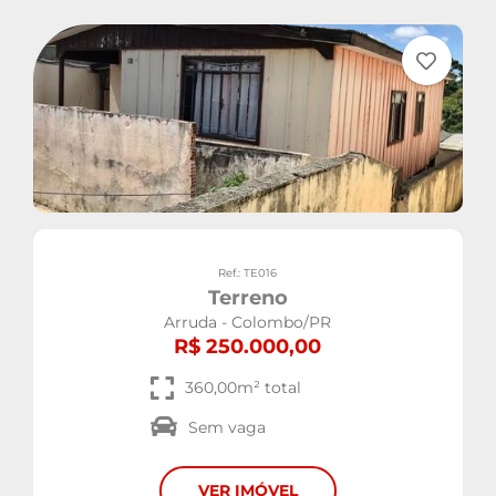
Ref.: TE016
Terreno
Arruda - Colombo/PR
R$ 250.000,00
360,00m² total
Sem vaga
VER IMÓVEL