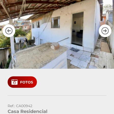
Cadastre seu imóvel
Área do Cliente
Vendas: (41)
Locação: (41)
FOTOS
Ref.: CA00942
Casa Residencial