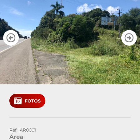
Cadastre seu imóvel
Área do Cliente
Vendas: (41)
Locação: (41)
FOTOS
Ref.: AR0001
Área