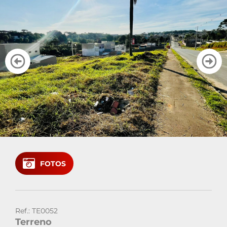
Cadastre seu imóvel
Área do Cliente
Vendas: (41)
Locação: (41)
FOTOS
Ref.: TE0052
Terreno