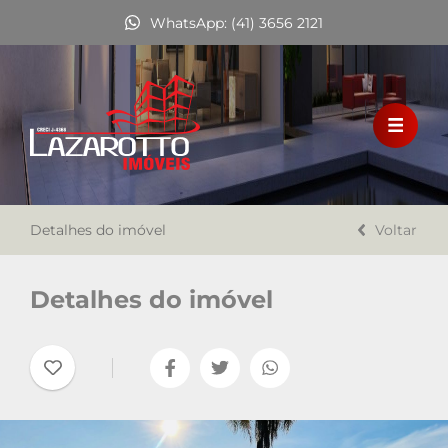
WhatsApp: (41) 3656 2121
HOME
VENDA
LOCAÇÃO
Detalhes do imóvel
FINANCIAMENTO
Voltar
A LAZAROTTO IMÓVEIS
Detalhes do imóvel
TRABALHE CONOSCO
CONTATO
Favoritos