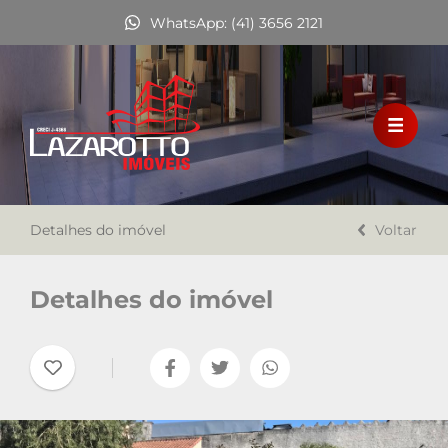
WhatsApp: (41) 3656 2121
HOME
VENDA
LOCAÇÃO
Detalhes do imóvel
FINANCIAMENTO
Voltar
A LAZAROTTO IMÓVEIS
Detalhes do imóvel
TRABALHE CONOSCO
CONTATO
Favoritos