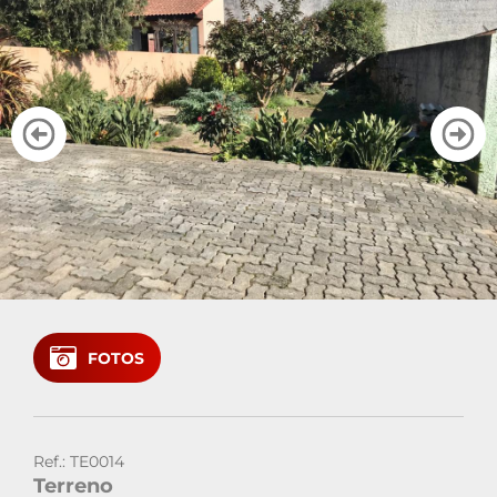
Cadastre seu imóvel
Área do Cliente
Vendas: (41)
Locação: (41)
FOTOS
Ref.: TE0014
Terreno