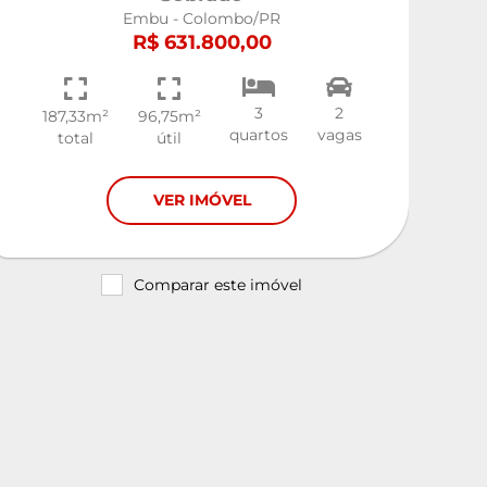
Embu - Colombo/PR
R$ 631.800,00
3
2
187,33m²
96,75m²
quartos
vagas
total
útil
VER IMÓVEL
Comparar este imóvel