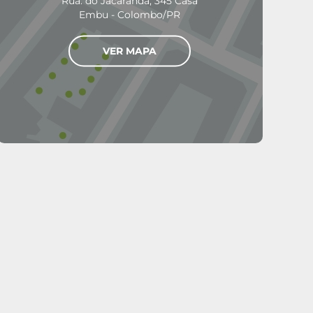
Rua. do Jacarandá, 345 Casa
Embu - Colombo/PR
VER MAPA