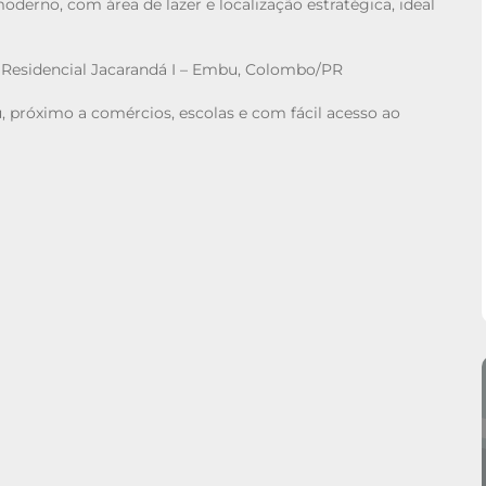
erno, com área de lazer e localização estratégica, ideal
 Residencial Jacarandá I – Embu, Colombo/PR
 próximo a comércios, escolas e com fácil acesso ao