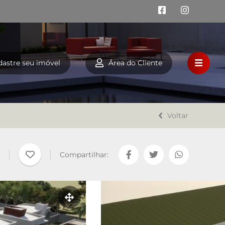
dastre seu imóvel
Área do Cliente
HOME
VENDA
Voltar
LOCAÇÃO
Compartilhar:
FINANCIAMENTO
A LAZAROTTO IMÓVEIS
TRABALHE CONOSCO