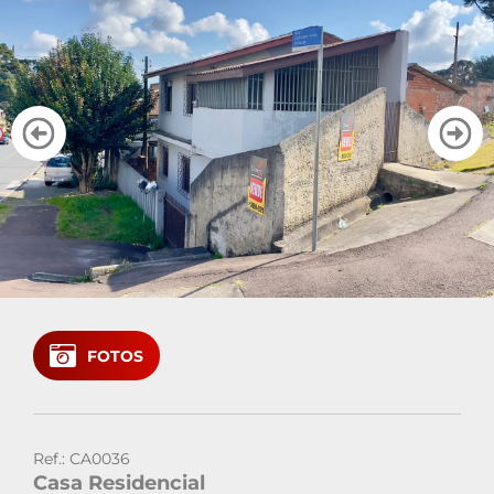
Cadastre seu imóvel
Área do Cliente
Vendas: (41)
Locação: (41)
FOTOS
Ref.: CA0036
Casa Residencial